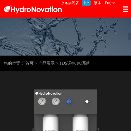
京东旗舰店
中文
繁体
English
您的位置：
首页
> 产品展示
> TDS调控/RO系统