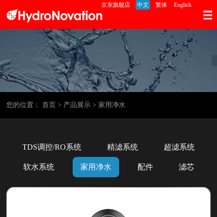
京东旗舰店
中文
繁体
English
您的位置：
首页
> 产品展示
> 家用净水
TDS调控/RO系统
精滤系统
超滤系统
软水系统
家用净水
配件
滤芯