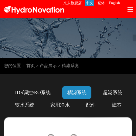
京东旗舰店
中文
繁体
English
您的位置：
首页
> 产品展示
> 精滤系统
TDS调控/RO系统
精滤系统
超滤系统
软水系统
家用净水
配件
滤芯